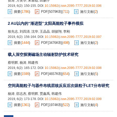
费涛
方美华
朱基聪
田鹏宇
,
,
,
2019, 6(2): 150-155.
DOI:
10.15982/j.issn.2095-7777.2019.02.006
摘要
(
1786
)
PDF[
5079KB
]
(
711
)
施引文献
(
2
)
2 AU以内的“渐进型”太阳高能粒子事件模拟
敖先志
刘四清
沈华
王晶晶
胡骏翔
李刚
,
,
,
,
,
2019, 6(2): 156-164.
DOI:
10.15982/j.issn.2095-7777.2019.02.007
摘要
(
1444
)
PDF[
3476KB
]
(
498
)
施引文献
(
2
)
载人深空探测磁场主动辐射防护技术研究
蔡明辉
杨涛
韩建伟
,
,
2019, 6(2): 165-172.
DOI:
10.15982/j.issn.2095-7777.2019.02.008
摘要
(
1599
)
PDF[
4657KB
]
(
654
)
施引文献
(
5
)
空间高能粒子与器件布线层核反应后次级粒子LET分布研究
杨涛
邵志杰
蔡明辉
贾鑫禹
韩建伟
,
,
,
,
2019, 6(2): 173-178.
DOI:
10.15982/j.issn.2095-7777.2019.02.009
摘要
(
1361
)
PDF[
1974KB
]
(
522
)
施引文献
(
4
)