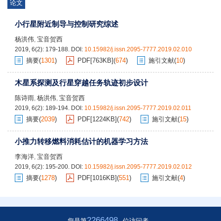
论文
小行星附近制导与控制研究综述
杨洪伟
宝音贺西
,
2019, 6(2): 179-188.
DOI:
10.15982/j.issn.2095-7777.2019.02.010
摘要
(
1301
)
PDF[
763KB
]
(
674
)
施引文献
(
10
)
木星系探测及行星穿越任务轨迹初步设计
陈诗雨
杨洪伟
宝音贺西
,
,
2019, 6(2): 189-194.
DOI:
10.15982/j.issn.2095-7777.2019.02.011
摘要
(
2039
)
PDF[
1224KB
]
(
742
)
施引文献
(
15
)
小推力转移燃料消耗估计的机器学习方法
李海洋
宝音贺西
,
2019, 6(2): 195-200.
DOI:
10.15982/j.issn.2095-7777.2019.02.012
摘要
(
1278
)
PDF[
1016KB
]
(
551
)
施引文献
(
4
)
2266498
您是第
位访问者