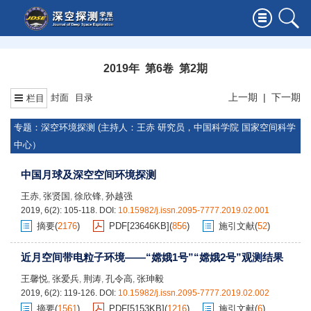
2019年 第6卷 第2期
上一期
|
下一期
封面
目录
栏目
专题：深空环境探测 (主持人：王赤 研究员，中国科学院 国家空间科学
中心）
中国月球及深空空间环境探测
王赤
张贤国
徐欣锋
孙越强
,
,
,
2019, 6(2): 105-118.
DOI:
10.15982/j.issn.2095-7777.2019.02.001
摘要
(
2176
)
PDF[
23646KB
]
(
856
)
施引文献
(
52
)
近月空间带电粒子环境——“嫦娥1号”“嫦娥2号”观测结果
王馨悦
张爱兵
荆涛
孔令高
张珅毅
,
,
,
,
2019, 6(2): 119-126.
DOI:
10.15982/j.issn.2095-7777.2019.02.002
摘要
(
1561
)
PDF[
5153KB
]
(
1216
)
施引文献
(
6
)