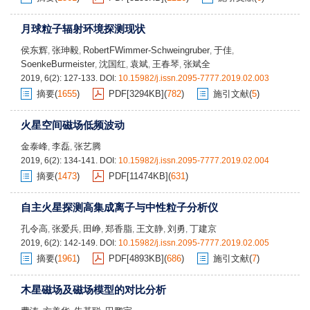
月球粒子辐射环境探测现状
侯东辉
张珅毅
RobertFWimmer-Schweingruber
于佳
,
,
,
,
SoenkeBurmeister
沈国红
袁斌
王春琴
张斌全
,
,
,
,
2019, 6(2): 127-133.
DOI:
10.15982/j.issn.2095-7777.2019.02.003
摘要
(
1655
)
PDF[
3294KB
]
(
782
)
施引文献
(
5
)
火星空间磁场低频波动
金泰峰
李磊
张艺腾
,
,
2019, 6(2): 134-141.
DOI:
10.15982/j.issn.2095-7777.2019.02.004
摘要
(
1473
)
PDF[
11474KB
]
(
631
)
自主火星探测高集成离子与中性粒子分析仪
孔令高
张爱兵
田峥
郑香脂
王文静
刘勇
丁建京
,
,
,
,
,
,
2019, 6(2): 142-149.
DOI:
10.15982/j.issn.2095-7777.2019.02.005
摘要
(
1961
)
PDF[
4893KB
]
(
686
)
施引文献
(
7
)
木星磁场及磁场模型的对比分析