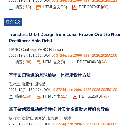
2026, 13(2): 143-150.
DOI:
10.3724/j.issn.2096-9287.2026.20250123
摘要
(
115
)
HTML全文
(
25
)
PDF[
2070KB
]
(
80
)
研究论文
Transfers Orbit Design from Lunar Frozen Orbit to Near
Rectilinear Halo Orbit
LIANG Guoliang
YANG Hongwei
,
2026, 13(2): 151-161.
DOI:
10.3724/j.issn.2096-9287.2026.20250106
摘要
(
138
)
HTML全文
(
9
)
PDF[
3404KB
]
(
74
)
基于回归轨道的月球通导一体星座设计方法
崔永生
詹亚锋
谢浩然
,
,
2026, 13(2): 162-174.
DOI:
10.3724/j.issn.2096-9287.2026.20250120
摘要
(
164
)
HTML全文
(
21
)
PDF[
5126KB
]
(
78
)
基于敏感器机动的惯性/分时天文多普勒速度组合导航
杨雨青
欧馨雅
黄月清
杨浩南
宁晓琳
,
,
,
,
2026, 13(2): 175-183.
DOI:
10.3724/j.issn.2096-9287.2026.20240065