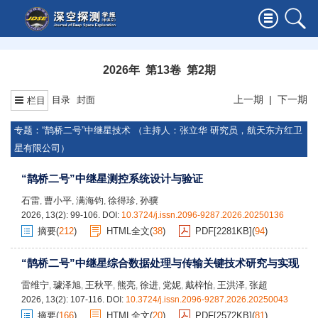
2026年 第13卷 第2期
上一期
|
下一期
目录
封面
栏目
专题：“鹊桥二号”中继星技术 （主持人：张立华 研究员，航天东方红卫
星有限公司）
“鹊桥二号”中继星测控系统设计与验证
石雷
曹小平
满海钧
徐得珍
孙骥
,
,
,
,
2026, 13(2): 99-106.
DOI:
10.3724/j.issn.2096-9287.2026.20250136
摘要
(
212
)
HTML全文
(
38
)
PDF[
2281KB
]
(
94
)
“鹊桥二号”中继星综合数据处理与传输关键技术研究与实现
雷维宁
璩泽旭
王秋平
熊亮
徐进
党妮
戴梓怡
王洪泽
张超
,
,
,
,
,
,
,
,
2026, 13(2): 107-116.
DOI:
10.3724/j.issn.2096-9287.2026.20250043
摘要
(
166
)
HTML全文
(
20
)
PDF[
2572KB
]
(
81
)