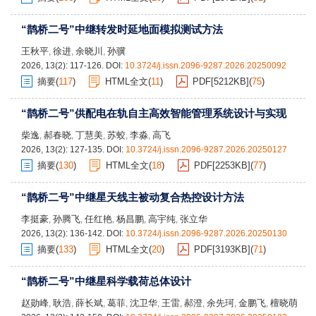
“鹊桥二号”中继转发时延地面模拟测试方法
王秋平
徐进
余晓川
孙骥
,
,
,
2026, 13(2): 117-126.
DOI:
10.3724/j.issn.2096-9287.2026.20250092
摘要
(
117
)
HTML全文
(
11
)
PDF[
5212KB
]
(
75
)
“鹊桥二号”供配电在轨自主高效智能管理系统设计与实现
柴逸
郝春晓
丁慧美
苏蛟
李淼
高飞
,
,
,
,
,
2026, 13(2): 127-135.
DOI:
10.3724/j.issn.2096-9287.2026.20250127
摘要
(
130
)
HTML全文
(
18
)
PDF[
2253KB
]
(
77
)
“鹊桥二号”中继星天线主被动复合热控设计方法
李挺豪
孙腾飞
任红艳
杨昌鹏
高宇纯
张立华
,
,
,
,
,
2026, 13(2): 136-142.
DOI:
10.3724/j.issn.2096-9287.2026.20250130
摘要
(
133
)
HTML全文
(
20
)
PDF[
3193KB
]
(
71
)
“鹊桥二号”中继星科学载荷总体设计
赵勋峰
耿浩
薛长斌
葛菲
沈卫华
王雷
郝澄
余先珂
金鹏飞
檀晓萌
,
,
,
,
,
,
,
,
,