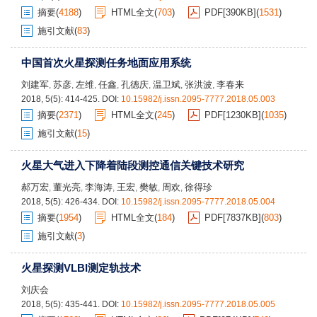
摘要
(
4188
)
HTML全文
(
703
)
PDF[
390KB
]
(
1531
)
施引文献
(
83
)
中国首次火星探测任务地面应用系统
刘建军
苏彦
左维
任鑫
孔德庆
温卫斌
张洪波
李春来
,
,
,
,
,
,
,
2018, 5(5): 414-425.
DOI:
10.15982/j.issn.2095-7777.2018.05.003
摘要
(
2371
)
HTML全文
(
245
)
PDF[
1230KB
]
(
1035
)
施引文献
(
15
)
火星大气进入下降着陆段测控通信关键技术研究
郝万宏
董光亮
李海涛
王宏
樊敏
周欢
徐得珍
,
,
,
,
,
,
2018, 5(5): 426-434.
DOI:
10.15982/j.issn.2095-7777.2018.05.004
摘要
(
1954
)
HTML全文
(
184
)
PDF[
7837KB
]
(
803
)
施引文献
(
3
)
火星探测VLBI测定轨技术
刘庆会
2018, 5(5): 435-441.
DOI:
10.15982/j.issn.2095-7777.2018.05.005