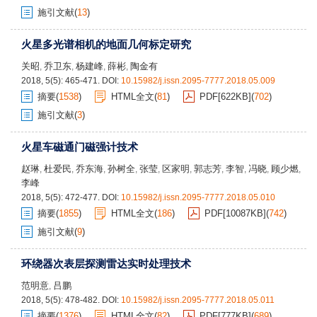
施引文献
(
13
)
火星多光谱相机的地面几何标定研究
关昭
乔卫东
杨建峰
薛彬
陶金有
,
,
,
,
2018, 5(5): 465-471.
DOI:
10.15982/j.issn.2095-7777.2018.05.009
摘要
(
1538
)
HTML全文
(
81
)
PDF[
622KB
]
(
702
)
施引文献
(
3
)
火星车磁通门磁强计技术
赵琳
杜爱民
乔东海
孙树全
张莹
区家明
郭志芳
李智
冯晓
顾少燃
,
,
,
,
,
,
,
,
,
,
李峰
2018, 5(5): 472-477.
DOI:
10.15982/j.issn.2095-7777.2018.05.010
摘要
(
1855
)
HTML全文
(
186
)
PDF[
10087KB
]
(
742
)
施引文献
(
9
)
环绕器次表层探测雷达实时处理技术
范明意
吕鹏
,
2018, 5(5): 478-482.
DOI:
10.15982/j.issn.2095-7777.2018.05.011
摘要
(
1376
)
HTML全文
(
82
)
PDF[
777KB
]
(
689
)