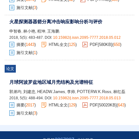
施引文献
(
3
)
火星探测器器箭分离冲击响应影响分析与评价
申智春
林小艳
程坤
王海鹏
,
,
,
2018, 5(5): 483-487.
DOI:
10.15982/j.issn.2095-7777.2018.05.012
摘要
(
1443
)
HTML全文
(
125
)
PDF[
580KB
]
(
650
)
施引文献
(
1
)
论文
月球阿波罗盆地区域月壳结构及光谱特征
郭弟均
刘建忠
HEADW.James
李帅
POTTERW.K.Ross
林红磊
,
,
,
,
,
2018, 5(5): 488-494.
DOI:
10.15982/j.issn.2095-7777.2018.05.013
摘要
(
2017
)
HTML全文
(
129
)
PDF[
50020KB
]
(
643
)
施引文献
(
3
)