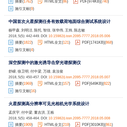
摘要
(
1762
)
HTML全文
(
86
)
PDF[
974KB
]
(
740
)
施引文献
(
9
)
中国首次火星探测任务有效载荷地面综合测试系统设计
杨甲森
刘明洁
陈托
智佳
张华伟
王炜
陈志敏
,
,
,
,
,
,
2018, 5(5): 442-449.
DOI:
10.15982/j.issn.2095-7777.2018.05.006
摘要
(
1822
)
HTML全文
(
121
)
PDF[
1741KB
]
(
868
)
施引文献
(
4
)
深空探测中的激光诱导击穿光谱探测仪
舒嵘
徐卫明
付中梁
万雄
袁汝俊
,
,
,
,
2018, 5(5): 450-457.
DOI:
10.15982/j.issn.2095-7777.2018.05.007
摘要
(
1969
)
HTML全文
(
157
)
PDF[
649KB
]
(
822
)
施引文献
(
16
)
火星探测高分辨率可见光相机光学系统设计
孟庆宇
付中梁
董吉洪
王栋
,
,
,
2018, 5(5): 458-464.
DOI:
10.15982/j.issn.2095-7777.2018.05.008
摘要
(
1909
)
HTML全文
(
219
)
PDF[
3010KB
]
(
861
)