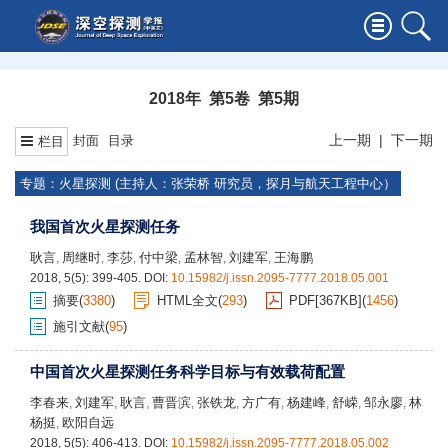
2018年 第5卷 第5期
上一期
|
下一期
封面
目录
栏目
专题：火星探测 (主持人：张荣桥 研究员，探月与航天工程中心）
我国首次火星探测任务
耿言
周继时
李莎
付中梁
孟林智
刘建军
王海鹏
,
,
,
,
,
,
2018, 5(5): 399-405.
DOI:
10.15982/j.issn.2095-7777.2018.05.001
摘要
(
3380
)
HTML全文
(
293
)
PDF[
367KB
]
(
1456
)
施引文献
(
95
)
中国首次火星探测任务科学目标与有效载荷配置
李春来
刘建军
耿言
曹晋滨
张铁龙
方广有
杨建峰
舒嵘
邹永廖
林
,
,
,
,
,
,
,
,
,
杨挺
欧阳自远
,
2018, 5(5): 406-413.
DOI:
10.15982/j.issn.2095-7777.2018.05.002