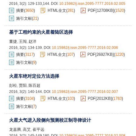
2016, 3(2): 129-133,144.
DOI:
10.15982/j.issn.2095-7777.2016.02.005
摘要
(
3650
)
HTML全文
(
281
)
PDF[
12708KB
]
(
1520
)
施引文献
(
21
)
基于工程约束的火星着陆区选择
董捷
王闯
赵洋
,
,
2016, 3(2): 134-139.
DOI:
10.15982/j.issn.2095-7777.2016.02.006
摘要
(
3117
)
HTML全文
(
107
)
PDF[
26927KB
]
(
1220
)
施引文献
(
9
)
火星车绝对定位方法选择
彭松
贾阳
陈百超
,
,
2016, 3(2): 140-144.
DOI:
10.15982/j.issn.2095-7777.2016.02.007
摘要
(
3104
)
HTML全文
(
103
)
PDF[
2012KB
]
(
1783
)
施引文献
(
7
)
火星大气进入段侧向预测校正制导律设计
龙嘉腾
高艾
崔平远
,
,
2016, 3(2): 145-149,180.
DOI:
10.15982/j.issn.2095-7777.2016.02.008