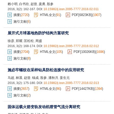
赖小明
白书欣
赵曾
庞勇
殷参
,
,
,
,
2016, 3(2): 162-167.
DOI:
10.15982/j.issn.2095-7777.2016.02.011
摘要
(
2720
)
HTML全文
(
91
)
PDF[
6823KB
]
(
1907
)
施引文献
(
6
)
展开式月球基地热防护结构方案研究
徐彦
郑耀
匡松松
周盛
,
,
,
2016, 3(2): 168-174.
DOI:
10.15982/j.issn.2095-7777.2016.02.012
摘要
(
2704
)
HTML全文
(
105
)
PDF[
10026KB
]
(
1696
)
施引文献
(
8
)
施必牢螺纹在采样钻具防松连接中的应用研究
马超
林晨
赵曾
钱成
殷参
潘秋月
姜生元
,
,
,
,
,
,
2016, 3(2): 175-180.
DOI:
10.15982/j.issn.2095-7777.2016.02.013
摘要
(
2657
)
HTML全文
(
86
)
PDF[
14427KB
]
(
1394
)
施引文献
(
2
)
固体运载火箭变轨发动机喷管气流分离研究