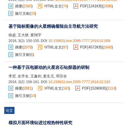
摘要
(
2393
)
HTML全文
(
74
)
PDF[
1241KB
]
(
1596
)
施引文献
(
10
)
基于陆标图像的火星精确着陆自主导航方法研究
徐超
王大轶
黄翔宇
,
,
2016, 3(2): 150-155.
DOI:
10.15982/j.issn.2095-7777.2016.02.009
摘要
(
2979
)
HTML全文
(
97
)
PDF[
4572KB
]
(
1640
)
施引文献
(
6
)
一种基于压电驱动的火星岩石钻探器的研制
李贺
全齐全
王鑫剑
姜生元
邓宗全
,
,
,
,
2016, 3(2): 156-161.
DOI:
10.15982/j.issn.2095-7777.2016.02.010
摘要
(
2881
)
HTML全文
(
163
)
PDF[
15390KB
]
(
1114
)
施引文献
(
14
)
论文
模拟月面环境钻进过程热特性研究