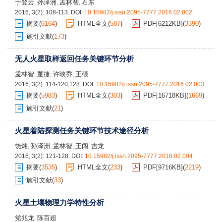
于登云
孙泽洲
孟林智
石东
,
,
,
2016, 3(2): 108-113.
DOI:
10.15982/j.issn.2095-7777.2016.02.002
摘要
(
6164
)
HTML全文
(
587
)
PDF[
6212KB
]
(
3390
)
施引文献
(
173
)
无人火星取样返回任务关键环节分析
孟林智
董捷
许映乔
王硕
,
,
,
2016, 3(2): 114-120,128.
DOI:
10.15982/j.issn.2095-7777.2016.02.003
摘要
(
5983
)
HTML全文
(
303
)
PDF[
16718KB
]
(
1669
)
施引文献
(
21
)
火星着陆探测任务关键环节技术途径分析
饶炜
孙泽洲
孟林智
王闯
吉龙
,
,
,
,
2016, 3(2): 121-128.
DOI:
10.15982/j.issn.2095-7777.2016.02.004
摘要
(
3535
)
HTML全文
(
233
)
PDF[
9716KB
]
(
2219
)
施引文献
(
33
)
火星土壤物理力学特性分析
党兆龙
陈百超
,