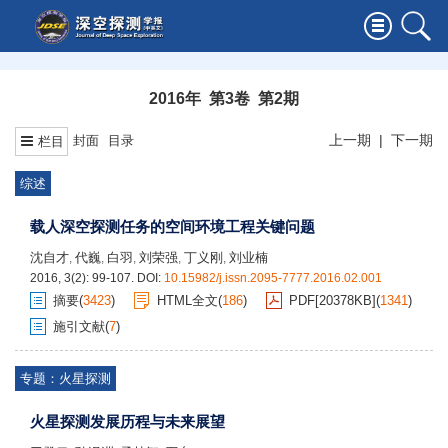
2016年 第3卷 第2期
上一期
|
下一期
封面
目录
栏目
综述
载人深空探测任务的空间环境工程关键问题
沈自才
代巍
白羽
刘荣强
丁义刚
刘业楠
,
,
,
,
,
2016, 3(2): 99-107.
DOI:
10.15982/j.issn.2095-7777.2016.02.001
摘要
(
3423
)
HTML全文
(
186
)
PDF[
20378KB
]
(
1341
)
施引文献
(
7
)
专题：火星探测
火星探测发展历程与未来展望