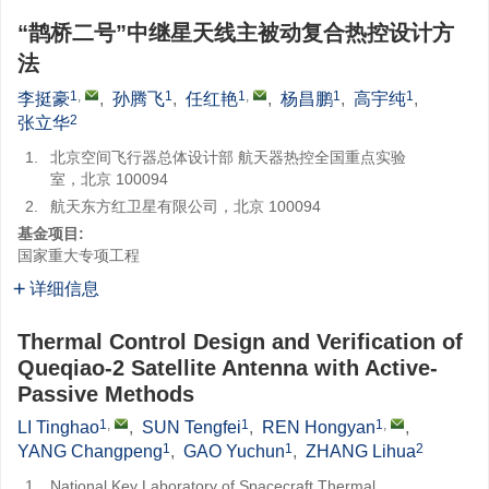
“鹊桥二号”中继星天线主被动复合热控设计方
法
1
,
1
1
,
1
1
李挺豪
,
孙腾飞
,
任红艳
,
杨昌鹏
,
高宇纯
,
2
张立华
1.
北京空间飞行器总体设计部 航天器热控全国重点实验
室，北京 100094
2.
航天东方红卫星有限公司，北京 100094
基金项目:
国家重大专项工程
详细信息
Thermal Control Design and Verification of
Queqiao-2 Satellite Antenna with Active-
Passive Methods
1
,
1
1
,
LI Tinghao
,
SUN Tengfei
,
REN Hongyan
,
1
1
2
YANG Changpeng
,
GAO Yuchun
,
ZHANG Lihua
1.
National Key Laboratory of Spacecraft Thermal