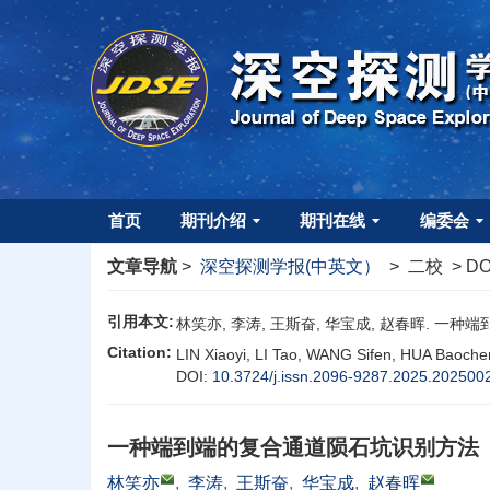
首页
期刊介绍
期刊在线
编委会
文章导航
>
深空探测学报(中英文）
> 二校 > DO
引用本文:
林笑亦, 李涛, 王斯奋, 华宝成, 赵春晖. 一
Citation:
LIN Xiaoyi, LI Tao, WANG Sifen, HUA Baoche
DOI:
10.3724/j.issn.2096-9287.2025.202500
一种端到端的复合通道陨石坑识别方法
林笑亦
,
李涛
,
王斯奋
,
华宝成
,
赵春晖