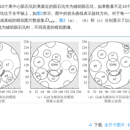
10个离中心陨石坑距离最近的陨石坑作为辅助陨石坑，如果数量不足10
坑位于水平轴上，如
图2
所示。图中的箭头曲线表示旋转方向。对于每一
成基础的模拟图片数据集
。
图2
（a）、（b）和（c）分别显示了以a
D
r
a
w
被选为辅助陨石坑时，不同高度的模拟图像。
下载:
全尺寸图片