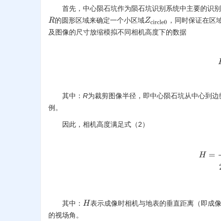
首先，中心陨石坑作为陨石坑识别系统中主要的识别
的圆形区域来确定一个小区域
，同时保证在区
Z
c
i
r
c
l
e
0
R
及图像的尺寸放缩模拟不同相机高度下的数据
其中：
R
为裁剪图像半径，即中心陨石坑从中心到边
例。
因此，相机高度满足式（2）
H
=
G
S
其中：
表示成像时相机与地表的垂直距离（即成
H
的视场角。