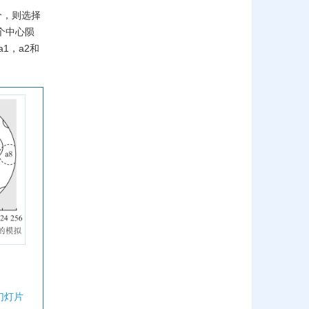
个，则选择
个中心陨
1，a2和
幻灯片