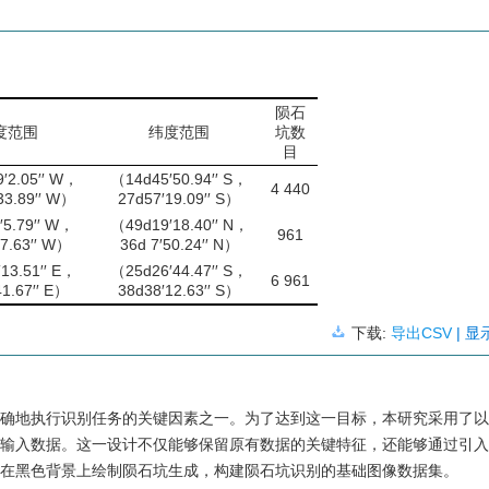
陨石
度范围
纬度范围
坑数
目
′2.05′′ W，
（14d45′50.94′′ S，
4 440
33.89′′ W）
27d57′19.09′′ S）
5.79′′ W，
（49d19′18.40′′ N，
961
7.63′′ W）
36d 7′50.24′′ N）
13.51′′ E，
（25d26′44.47′′ S，
6 961
1.67′′ E）
38d38′12.63′′ S）
下载:
导出CSV
| 
确地执行识别任务的关键因素之一。为了达到这一目标，本研究采用了以
输入数据。这一设计不仅能够保留原有数据的关键特征，还能够通过引入
在黑色背景上绘制陨石坑生成，构建陨石坑识别的基础图像数据集。