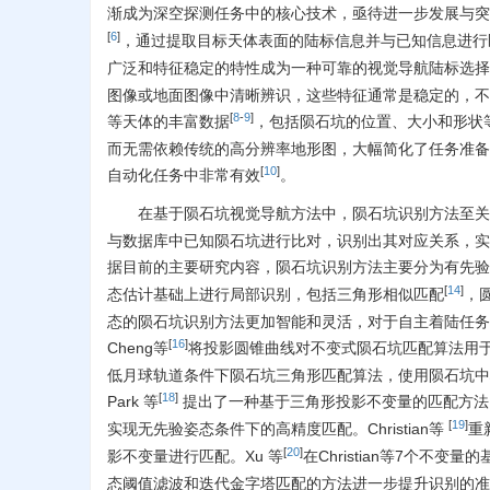
渐成为深空探测任务中的核心技术，亟待进一步发展与突
[
6
]
，通过提取目标天体表面的陆标信息并与已知信息进行
广泛和特征稳定的特性成为一种可靠的视觉导航陆标选择
图像或地面图像中清晰辨识，这些特征通常是稳定的，不
[
8
-
9
]
等天体的丰富数据
，包括陨石坑的位置、大小和形状
而无需依赖传统的高分辨率地形图，大幅简化了任务准备
[
10
]
自动化任务中非常有效
。
在基于陨石坑视觉导航方法中，陨石坑识别方法至关
与数据库中已知陨石坑进行比对，识别出其对应关系，实
据目前的主要研究内容，陨石坑识别方法主要分为有先验
[
14
]
态估计基础上进行局部识别，包括三角形相似匹配
，
态的陨石坑识别方法更加智能和灵活，对于自主着陆任务
[
16
]
Cheng等
将投影圆锥曲线对不变式陨石坑匹配算法用于
低月球轨道条件下陨石坑三角形匹配算法，使用陨石坑中
[
18
]
Park 等
提出了一种基于三角形投影不变量的匹配方法
[
19
]
实现无先验姿态条件下的高精度匹配。Christian等
重
[
20
]
影不变量进行匹配。Xu 等
在Christian等7个
态阈值滤波和迭代金字塔匹配的方法进一步提升识别的准