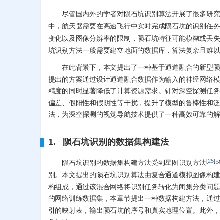
尽管国内外的学者对陨石坑识别算法开展了很多研究
中，航天器需要在高速飞行中实时完成陨石坑的识别任务
变化以及图像分辨率的限制，陨石坑特征可能模糊或丢失
坑识别方法一般需要建立地面的数据库，算法复杂且难以
在此背景下，本文提出了一种基于通道融合的新型陨
提出的方案通过设计通道融合数据作为输入的神经网络模型，针
精度的同时显著降低了计算资源需求。针对深空探测任务
偏差、假阳性和假阴性等干扰，提升了模型的鲁棒性和泛
法，为深空探测的视觉导航技术提供了一种高效可靠的解
1. 陨石坑识别的数据集构建法
[
25
]
陨石坑识别的数据集构建方法受到星图识别方法
别。本文提出的陨石坑识别算法由复合通道模拟图像构建策略和结合卷
构组成，通过该混合网络将识别任务转化为闭集分类问题
的网络训练数据集，本章节提出一种数据构建方法，通过
引的映射表，输出陨石坑的序号和真实地理位置。此外，