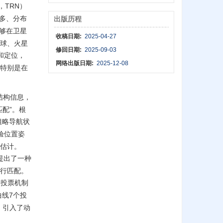
n，TRN）
多、分布
出版历程
够在卫星
收稿日期:
2025-04-27
球、火星
修回日期:
2025-09-03
和定位，
网络出版日期:
2025-12-08
特别是在
结构信息，
配”。根
粗略导航状
验位置姿
估计。
提出了一种
行匹配。
合投票机制
曲线7个投
，引入了动