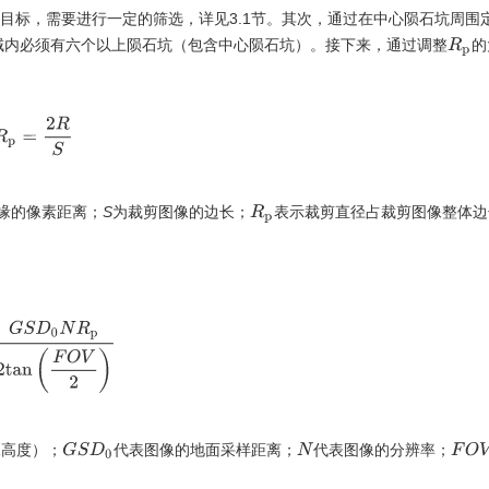
目标，需要进行一定的筛选，详见3.1节。其次，通过在中心陨石坑周围
域内必须有六个以上陨石坑（包含中心陨石坑）。接下来，通过调整
的
R
p
R
p
=
2
R
S
缘的像素距离；
S
为裁剪图像的边长；
表示裁剪直径占裁剪图像整体边
R
p
D
0
N
R
p
2
t
a
n
(
F
O
V
2
)
G
S
D
0
F
O
V
像高度）；
代表图像的地面采样距离；
代表图像的分辨率；
N