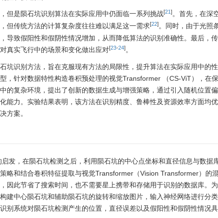
[
21
]
，但是陨石坑识别算法在实际应用中仍面临一系列挑战
。首先，在深
[
22
]
，但传统方法的计算复杂度往往难以满足这一需求
。同时，由于光照
，导致假阳性和假阴性情况增加，从而降低算法的识别准确性。最后，传
[
23
-
24
]
对真实飞行中的场景和变化做出应对
。
石坑识别方法，旨在克服现有方法的局限性，提升算法在实际应用中的性
对数据特性构造卷积预处理的视觉Transformer （CS-ViT），在
中的复杂环境，提出了创新的数据生成与增强策略，通过引入随机位置偏
化能力。实验结果表明，该方法在识别精度、鲁棒性及资源效率方面均优
决方案。
的启发，在陨石坑检测之后，利用陨石坑的中心点坐标和直径信息与数据
积特征提取与视觉Transformer（Vision Transformer）
，因此节省了搜索时间，也不需要星上携带和存储用于识别的数据库。为
构建中心陨石坑和辅助陨石坑的旋转和缩放图片，输入神经网络进行分类
识别系统对陨石坑检测产生的位置，直径误差以及假阳性和假阴性情况具