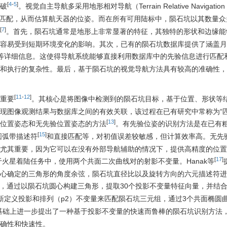
[
4
-
5
]
破
。视觉自主导航多采用地形相对导航（Terrain Relative Navigatio
匹配，从而估算航天器的位姿。而在所有可用陆标中，陨石坑以其数量众
[
7
]
。首先，陨石坑通常是地形上非常显著的特征，其独特的形状和边缘能
容易受到短期环境变化的影响。其次，已有的陨石坑数据库提供了涵盖月
等详细信息。这使得导航系统能够直接利用数据库中的先验信息进行匹配
和执行的复杂性。最后，基于陨石坑的视觉导航方法具有较高的准确性，
[
11
-
12
]
重要
。其核心是将图像中检测到的陨石坑目标，基于位置、形状等
现图像观测结果与数据库之间的有效关联，该过程在已有研究中常称为“匹
[
13
]
位置姿态和无先验位置姿态的方法
。有先验位姿的识别方法是在已有
[
15
]
圆弧带描述符
和直接匹配等，对初值误差较敏感，但计算效率高。无先
尤其重要，因为它可以在没有外部导航辅助的情况下，提供高精度的位置
[
17
]
火星着陆任务中，使用两个共面二次曲线对的射影不变量。Hanak等
心确定的三角形的角度余弦，陨石坑直径比以及旋转方向的六元描述符进
，通过以陨石坑圆心构建三角形，提取30个投影不变量特征向量，并结
新定义投影和排列（p2）不变量来匹配陨石坑三元组，通过3个共面椭圆
不变量的基础上进一步提出了一种基于投影不变量的快速而鲁棒的陨石坑识别方法
确性和快速性。