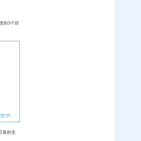
度的3个区
幻灯片
可靠的支