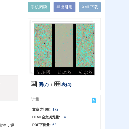
手机阅读
导出引用
XML下载
)
图(7)
/
表(4)
计量
文章访问数:
172
HTML全文浏览量:
14
靠性，逐
PDF下载量:
62