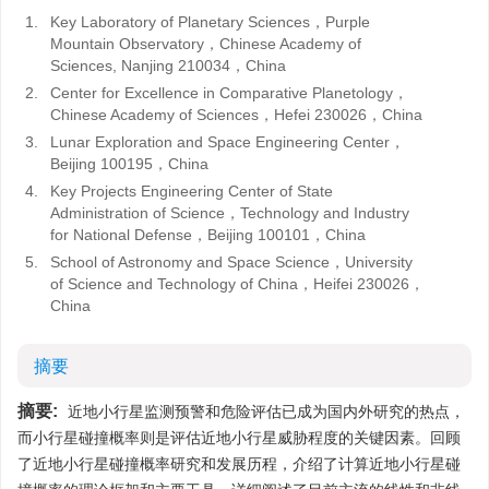
1.
Key Laboratory of Planetary Sciences，Purple
Mountain Observatory，Chinese Academy of
Sciences, Nanjing 210034，China
2.
Center for Excellence in Comparative Planetology，
Chinese Academy of Sciences，Hefei 230026，China
3.
Lunar Exploration and Space Engineering Center，
Beijing 100195，China
4.
Key Projects Engineering Center of State
Administration of Science，Technology and Industry
for National Defense，Beijing 100101，China
5.
School of Astronomy and Space Science，University
of Science and Technology of China，Heifei 230026，
China
摘要
摘要:
近地小行星监测预警和危险评估已成为国内外研究的热点，
而小行星碰撞概率则是评估近地小行星威胁程度的关键因素。回顾
了近地小行星碰撞概率研究和发展历程，介绍了计算近地小行星碰