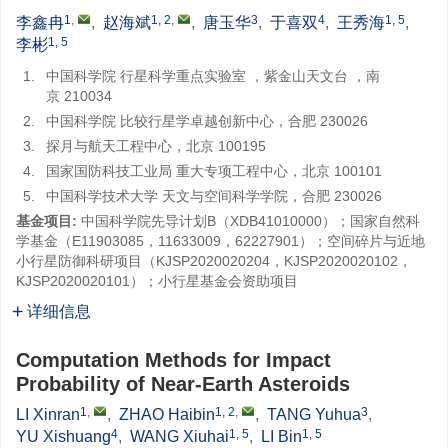
1
,
1, 2
,
3
4
1, 5
李鑫冉
,
赵海斌
,
唐玉华
,
于喜双
,
王秀海
,
1, 5
李彬
1.
中国科学院 行星科学重点实验室 ，紫金山天文台 ，南
京 210034
2.
中国科学院 比较行星学卓越创新中心，合肥 230026
3.
探月与航天工程中心，北京 100195
4.
国家国防科技工业局 重大专项工程中心，北京 100101
5.
中国科学技术大学 天文与空间科学学院，合肥 230026
基金项目:
中国科学院先导计划B（XDB41010000）；国家自然科
学基金（E11903085，11633009，62227901）；空间碎片与近地
小行星防御科研项目（KJSP2020020204，KJSP2020020102，
KJSP2020020101）；小行星基金会资助项目
详细信息
Computation Methods for Impact
Probability of Near-Earth Asteroids
1
,
1, 2
,
3
LI Xinran
,
ZHAO Haibin
,
TANG Yuhua
,
4
1, 5
1, 5
YU Xishuang
,
WANG Xiuhai
,
LI Bin