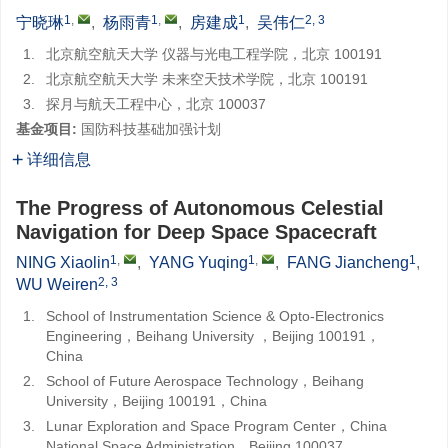
1
,
1
,
1
2, 3
宁晓琳
,
杨雨青
,
房建成
,
吴伟仁
1.
北京航空航天大学 仪器与光电工程学院，北京 100191
2.
北京航空航天大学 未来空天技术学院，北京 100191
3.
探月与航天工程中心，北京 100037
基金项目:
国防科技基础加强计划
详细信息
The Progress of Autonomous Celestial
Navigation for Deep Space Spacecraft
1
,
1
,
1
NING Xiaolin
,
YANG Yuqing
,
FANG Jiancheng
,
2, 3
WU Weiren
1.
School of Instrumentation Science & Opto-Electronics
Engineering，Beihang University ，Beijing 100191，
China
2.
School of Future Aerospace Technology，Beihang
University，Beijing 100191，China
3.
Lunar Exploration and Space Program Center，China
National Space Administration，Beijing 100037，