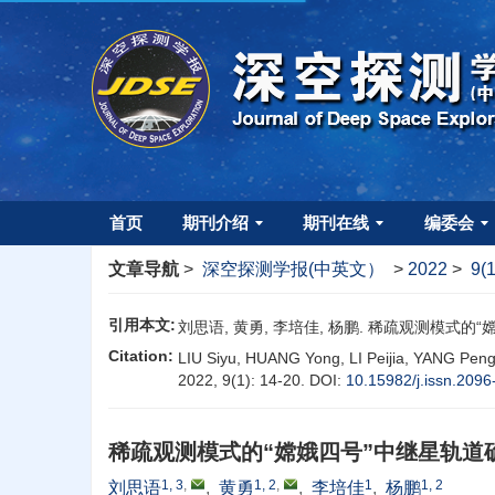
首页
期刊介绍
期刊在线
编委会
文章导航
>
深空探测学报(中英文）
>
2022
>
9(
引用本文:
刘思语, 黄勇, 李培佳, 杨鹏. 稀疏观测模式的“嫦娥四
Citation:
LIU Siyu, HUANG Yong, LI Peijia, YANG Peng.
2022, 9(1): 14-20.
DOI:
10.15982/j.issn.209
稀疏观测模式的“嫦娥四号”中继星轨道
1, 3
,
1, 2
,
1
1, 2
刘思语
,
黄勇
,
李培佳
,
杨鹏