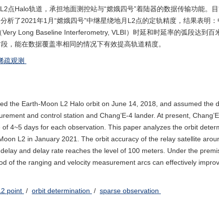
月L2点Halo轨道，承担地面测控站与“嫦娥四号”着陆器的数据传输功能。目
分析了2021年1月“嫦娥四号”中继星绕地月L2点的定轨精度，结果表明
ong Baseline Interferometry, VLBI）时延和时延率的弧段达
盖时段，能在数据覆盖率相同的情况下有效提高轨道精度。
稀疏观测
ered the Earth-Moon L2 Halo orbit on June 14, 2018, and assumed the 
rement and control station and Chang’E-4 lander. At present, Chang’E
e of 4~5 days for each observation. This paper analyzes the orbit deter
-Moon L2 in January 2021. The orbit accuracy of the relay satellite arou
I delay and delay rate reaches the level of 100 meters. Under the premi
iod of the ranging and velocity measurement arcs can effectively impro
2 point
/
orbit determination
/
sparse observation