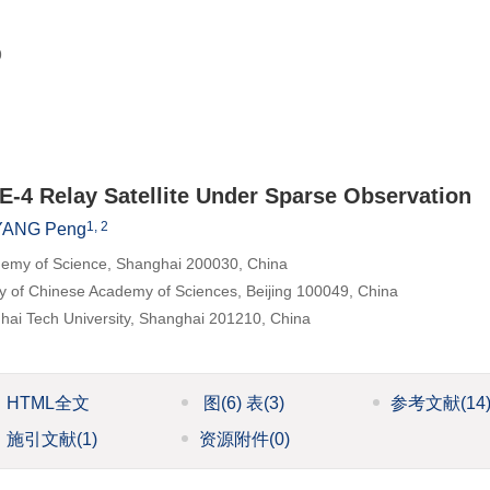
9
’E-4 Relay Satellite Under Sparse Observation
1, 2
YANG Peng
demy of Science, Shanghai 200030, China
y of Chinese Academy of Sciences, Beijing 100049, China
hai Tech University, Shanghai 201210, China
HTML全文
图
(6)
表
(3)
参考文献
(14
施引文献
(1)
资源附件
(0)