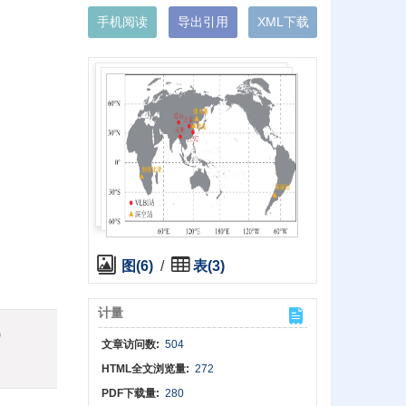
手机阅读
导出引用
XML下载
图(6)
/
表(3)
计量
)
文章访问数:
504
HTML全文浏览量:
272
PDF下载量:
280