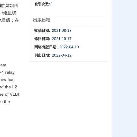
被引次数:
1
前“嫦娥四
：中继星绕
出版历程
到百米量级；在
收稿日期:
2021-08-18
修回日期:
2021-10-17
网络出版日期:
2022-04-10
刊出日期:
2022-04-12
data
-4 relay
mination
nd the L2
se of VLBI
ve the