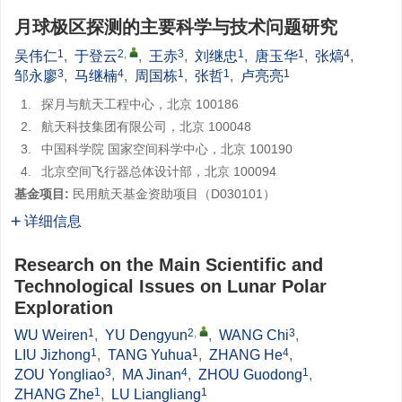
月球极区探测的主要科学与技术问题研究
1
2
,
3
1
1
4
吴伟仁
,
于登云
,
王赤
,
刘继忠
,
唐玉华
,
张熇
,
3
4
1
1
1
邹永廖
,
马继楠
,
周国栋
,
张哲
,
卢亮亮
1.
探月与航天工程中心，北京 100186
2.
航天科技集团有限公司，北京 100048
3.
中国科学院 国家空间科学中心，北京 100190
4.
北京空间飞行器总体设计部，北京 100094
基金项目:
民用航天基金资助项目（D030101）
详细信息
Research on the Main Scientific and
Technological Issues on Lunar Polar
Exploration
1
2
,
3
WU Weiren
,
YU Dengyun
,
WANG Chi
,
1
1
4
LIU Jizhong
,
TANG Yuhua
,
ZHANG He
,
3
4
1
ZOU Yongliao
,
MA Jinan
,
ZHOU Guodong
,
1
1
ZHANG Zhe
,
LU Liangliang