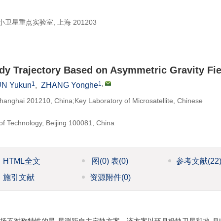
卫星重点实验室, 上海 201203
y Trajectory Based on Asymmetric Gravity Fie
1
1
,
N Yukun
,
ZHANG Yonghe
Shanghai 201210, China;Key Laboratory of Microsatellite, Chinese
 of Technology, Beijing 100081, China
HTML全文
图
(0)
表
(0)
参考文献
(22
施引文献
资源附件
(0)