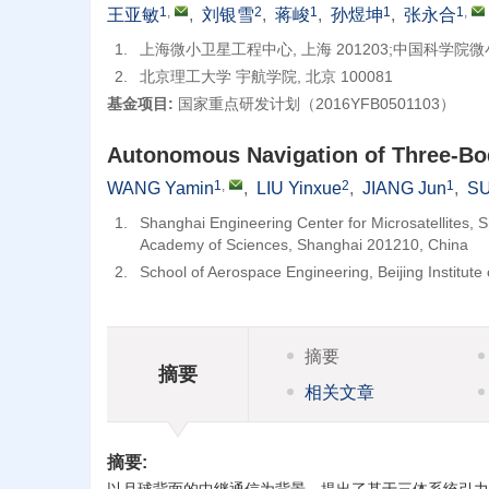
1
,
2
1
1
1
,
王亚敏
,
刘银雪
,
蒋峻
,
孙煜坤
,
张永合
1.
上海微小卫星工程中心, 上海 201203;中国科学院微小
2.
北京理工大学 宇航学院, 北京 100081
基金项目:
国家重点研发计划（2016YFB0501103）
Autonomous Navigation of Three-Bod
1
,
2
1
WANG Yamin
,
LIU Yinxue
,
JIANG Jun
,
SU
1.
Shanghai Engineering Center for Microsatellites, 
Academy of Sciences, Shanghai 201210, China
2.
School of Aerospace Engineering, Beijing Institute
摘要
摘要
相关文章
摘要: