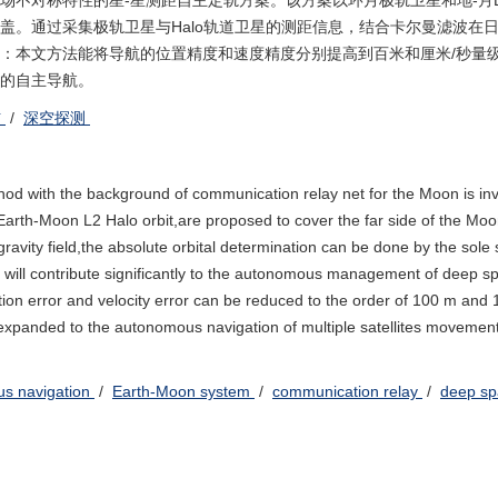
不对称特性的星-星测距自主定轨方案。该方案以环月极轨卫星和地-月L2
。通过采集极轨卫星与Halo轨道卫星的测距信息，结合卡尔曼滤波在日-
：本文方法能将导航的位置精度和速度精度分别提高到百米和厘米/秒量
的自主导航。
信
/
深空探测
hod with the background of communication relay net for the Moon is inv
an Earth-Moon L2 Halo orbit,are proposed to cover the far side of the Mo
vity field,the absolute orbital determination can be done by the sole s
n will contribute significantly to the autonomous management of deep s
ition error and velocity error can be reduced to the order of 100 m and
e expanded to the autonomous navigation of multiple satellites movemen
s navigation
/
Earth-Moon system
/
communication relay
/
deep sp