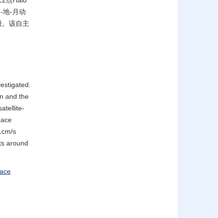
点Halo
地-月动
级。该自主
estigated.
on and the
atellite-
pace
 1cm/s
ts around
ace