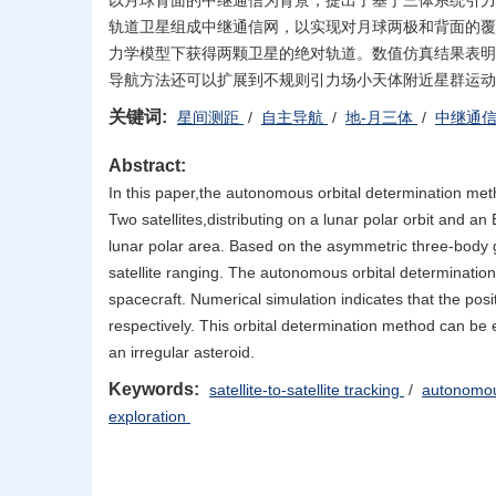
以月球背面的中继通信为背景，提出了基于三体系统引力场
轨道卫星组成中继通信网，以实现对月球两极和背面的覆盖
力学模型下获得两颗卫星的绝对轨道。数值仿真结果表明
导航方法还可以扩展到不规则引力场小天体附近星群运动
关键词:
星间测距
/
自主导航
/
地-月三体
/
中继通
Abstract:
In this paper,the autonomous orbital determination met
Two satellites,distributing on a lunar polar orbit and 
lunar polar area. Based on the asymmetric three-body gra
satellite ranging. The autonomous orbital determinatio
spacecraft. Numerical simulation indicates that the pos
respectively. This orbital determination method can b
an irregular asteroid.
Keywords:
satellite-to-satellite tracking
/
autonomou
exploration